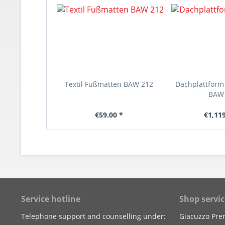
Textil Fußmatten BAW 212
Dachplattfor
BAW
€59.00 *
€1,119
Service hotline
Shop servic
Telephone support and counselling under:
Giacuzzo Pre