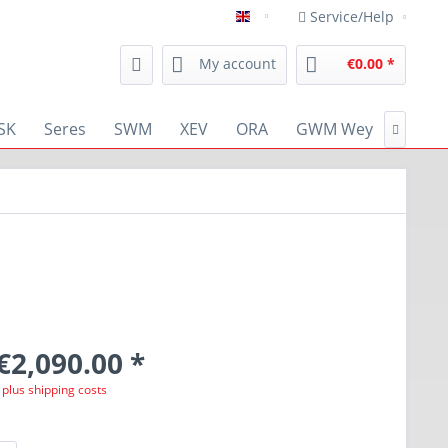
Service/Help
english
My account
€0.00 *
SK
Seres
SWM
XEV
ORA
GWM Wey
RENA

€2,090.00 *
T
plus shipping costs