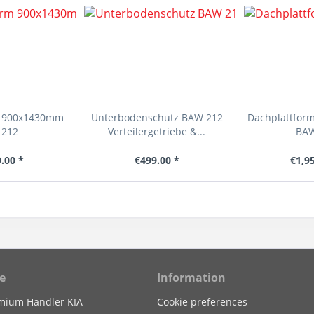
m 900x1430mm
Unterbodenschutz BAW 212
Dachplattfor
 212
Verteilergetriebe &...
BAW
.00 *
€499.00 *
€1,9
e
Information
mium Händler KIA
Cookie preferences