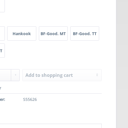
Hankook
BF-Good. MT
BF-Good. TT
AT2
AT
Add to
shopping cart
r
er:
S55626