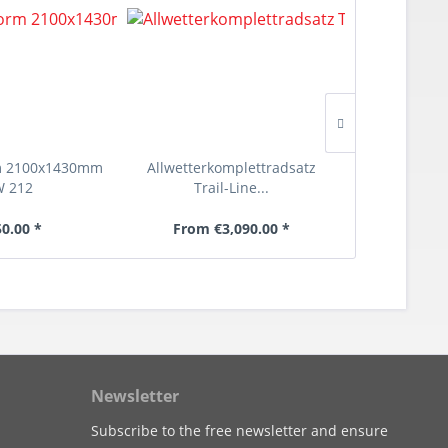
m 2100x1430mm
Allwetterkomplettradsatz
Unterboden
 212
Trail-Line...
50.00 *
From €3,090.00 *
€5
Newsletter
Subscribe to the free newsletter and ensure