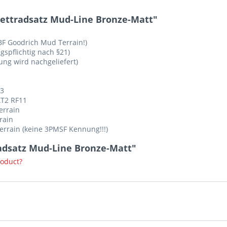
ettradsatz Mud-Line Bronze-Matt"
F Goodrich Mud Terrain!)
gspflichtig nach §21)
ng wird nachgeliefert)
T3
AT2 RF11
errain
rain
errain (keine 3PMSF Kennung!!!)
radsatz Mud-Line Bronze-Matt"
roduct?