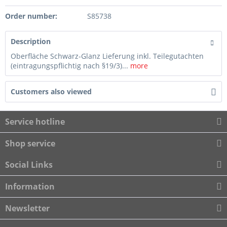
Order number:
S85738
Description
Oberfläche Schwarz-Glanz Lieferung inkl. Teilegutachten
(eintragungspflichtig nach §19/3)...
more
Customers also viewed
Service hotline
Shop service
Social Links
Information
Newsletter