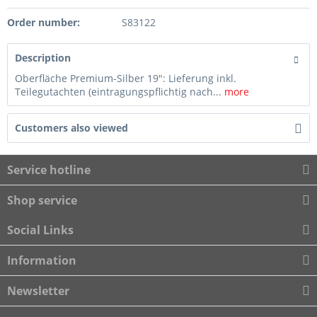
Order number:
S83122
Description
Oberfläche Premium-Silber 19": Lieferung inkl.
Teilegutachten (eintragungspflichtig nach...
more
Customers also viewed
Service hotline
Shop service
Social Links
Information
Newsletter