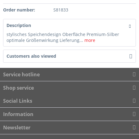
Order number:
S81833
Description
stylisches Speichendesign Oberfläche Premium-Silber
optimale Größenwirkung Lieferung...
more
Customers also viewed
Service hotline
Shop service
Social Links
Information
Newsletter