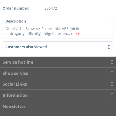
Order number:
S85472
Description
Oberfläche Schwarz-Poliert Inkl. ABE (nicht
eintragungspflichtig) mitgelieferten...
more
Customers also viewed
Service hotline
Shop service
Social Links
Information
Newsletter