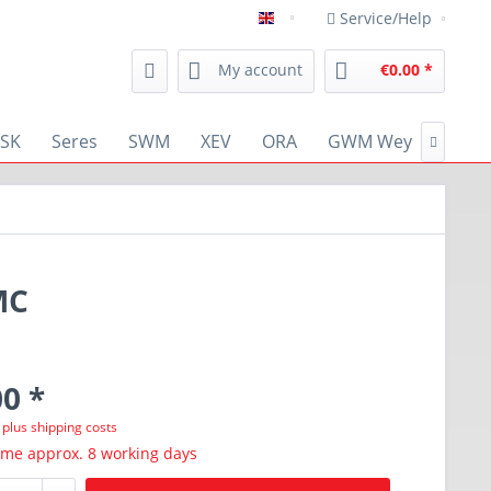
Service/Help
english
My account
€0.00 *
SK
Seres
SWM
XEV
ORA
GWM Wey
RENA

MC
0 *
T
plus shipping costs
ime approx. 8 working days