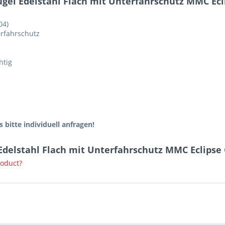
ügel Edelstahl Flach mit Unterfahrschutz MMC Ec
04)
erfahrschutz
htig
 bitte individuell anfragen!
 Edelstahl Flach mit Unterfahrschutz MMC Eclips
roduct?