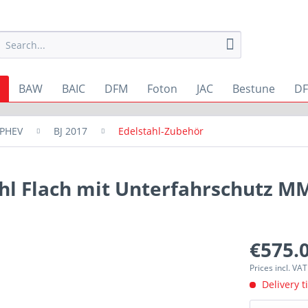
BAW
BAIC
DFM
Foton
JAC
Bestune
DF
 PHEV
BJ 2017
Edelstahl-Zubehör
hl Flach mit Unterfahrschutz M
€575.0
Prices incl. VA
Delivery t