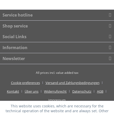
Service hotline
Shop service
Social Links
Information
Newsletter
All prices incl. value added tax
Cookie preferences
Versand und Zahlungsbedingungen
Kontakt
Über uns
Widerrufsrecht
Datenschutz
AGB
Impressum
This website uses cookies, which are necessary for the
technical operation of the website and are always set. Other