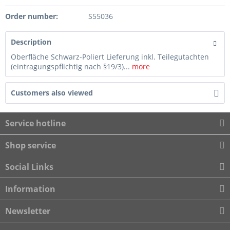
Order number:
S55036
Description
Oberfläche Schwarz-Poliert Lieferung inkl. Teilegutachten
(eintragungspflichtig nach §19/3)...
more
Customers also viewed
Service hotline
Shop service
Social Links
Information
Newsletter