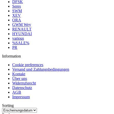
DFSK
Seres
SWM
XEV
ORA
GWM Wey
RENAULT
HYUNDAI
various
%SALE%
PR
Information
Cookie preferences
Versand und Zahlungsbedingungen
Kontakt
Über uns
Widerrufsrecht
Datenschutz
AGB
Impressum
Sorting