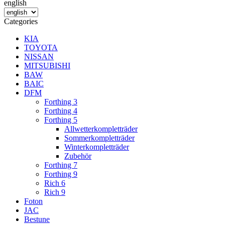
english
Categories
KIA
TOYOTA
NISSAN
MITSUBISHI
BAW
BAIC
DFM
Forthing 3
Forthing 4
Forthing 5
Allwetterkompletträder
Sommerkompletträder
Winterkompletträder
Zubehör
Forthing 7
Forthing 9
Rich 6
Rich 9
Foton
JAC
Bestune