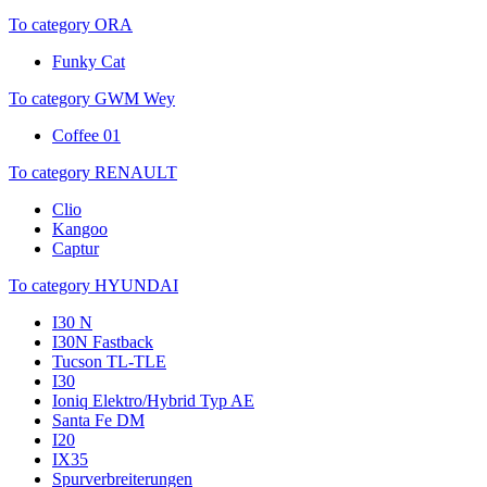
To category ORA
Funky Cat
To category GWM Wey
Coffee 01
To category RENAULT
Clio
Kangoo
Captur
To category HYUNDAI
I30 N
I30N Fastback
Tucson TL-TLE
I30
Ioniq Elektro/Hybrid Typ AE
Santa Fe DM
I20
IX35
Spurverbreiterungen