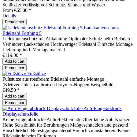
Schützt zuverlässig vor Schmutz, Schnee und Wasser
From €65.00 *
Details
Remember
Ladekantenschutz
Edelstahl Forthing 5
Ladekantenschutz mit Abkantung Optimaler Schutz beim Beladen
Verhindert Lackschäden Hochwertiger Edelstahl Einfache Montage
Lieferung inkl. Montagematerial
€119.00 *
Add to
cart
Remember
Fußstütze
Fußstütze aus rostfreiem Edelstahl einfache Montage
(Klettverschluss) antirutsch Polymer-Noppen Beispielbild
€49.50 *
Add to
cart
Remember
Anti-Fingerabdruck
Displayschutzfolie
Keine Fingerabdrücke Antireflektierende Oberfläche Anti-Kratzer
Hohe Sensibilität für Berührungen Maßgeschneidert und passend
Einschließlich Befestigungsmaterial Einfach zu installieren. Keine
Rückstände beim Entfernen