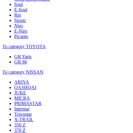
Soul
E-Soul
Rio
Stonic
Niro
E-Niro
Picanto
To category TOYOTA
GR Yaris
GR 86
To category NISSAN
ARIYA
QASHQAI
JUKE
MICRA
PRIMASTAR
Interstar
Townstar
X-TRAIL
350 Z
370 Z