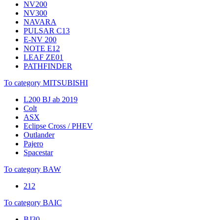
NV200
NV300
NAVARA
PULSAR C13
E-NV 200
NOTE E12
LEAF ZE01
PATHFINDER
To category MITSUBISHI
L200 BJ ab 2019
Colt
ASX
Eclipse Cross / PHEV
Outlander
Pajero
Spacestar
To category BAW
212
To category BAIC
BJ30