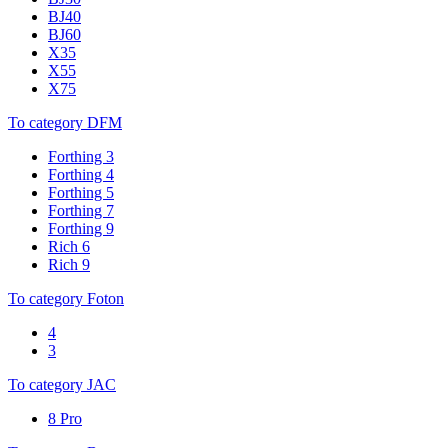
BJ40
BJ60
X35
X55
X75
To category DFM
Forthing 3
Forthing 4
Forthing 5
Forthing 7
Forthing 9
Rich 6
Rich 9
To category Foton
4
3
To category JAC
8 Pro