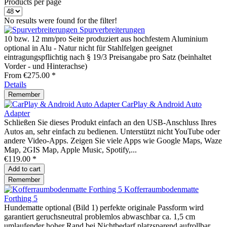
Products per page
No results were found for the filter!
Spurverbreiterungen
10 bzw. 12 mm/pro Seite produziert aus hochfestem Aluminium
optional in Alu - Natur nicht für Stahlfelgen geeignet
eintragungspflichtig nach § 19/3 Preisangabe pro Satz (beinhaltet
Vorder - und Hinterachse)
From €275.00 *
Details
Remember
CarPlay & Android Auto
Adapter
Schließen Sie dieses Produkt einfach an den USB-Anschluss Ihres
Autos an, sehr einfach zu bedienen. Unterstützt nicht YouTube oder
andere Video-Apps. Zeigen Sie viele Apps wie Google Maps, Waze
Map, 2GIS Map, Apple Music, Spotify,...
€119.00 *
Add to
cart
Remember
Kofferraumbodenmatte
Forthing 5
Hundematte optional (Bild 1) perfekte originale Passform wird
garantiert geruchsneutral problemlos abwaschbar ca. 1,5 cm
umlaufender hoher Rand bei Nichtbedarf platzsparend aufrollbar