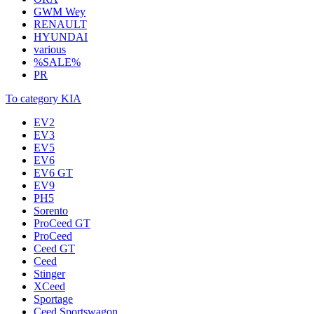
GWM Wey
RENAULT
HYUNDAI
various
%SALE%
PR
To category KIA
EV2
EV3
EV5
EV6
EV6 GT
EV9
PH5
Sorento
ProCeed GT
ProCeed
Ceed GT
Ceed
Stinger
XCeed
Sportage
Ceed Sportswagon