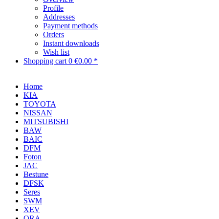
Profile
Addresses
Payment methods
Orders
Instant downloads
Wish list
Shopping cart
0
€0.00 *
Home
KIA
TOYOTA
NISSAN
MITSUBISHI
BAW
BAIC
DFM
Foton
JAC
Bestune
DFSK
Seres
SWM
XEV
ORA