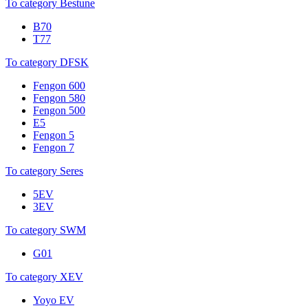
To category Bestune
B70
T77
To category DFSK
Fengon 600
Fengon 580
Fengon 500
E5
Fengon 5
Fengon 7
To category Seres
5EV
3EV
To category SWM
G01
To category XEV
Yoyo EV