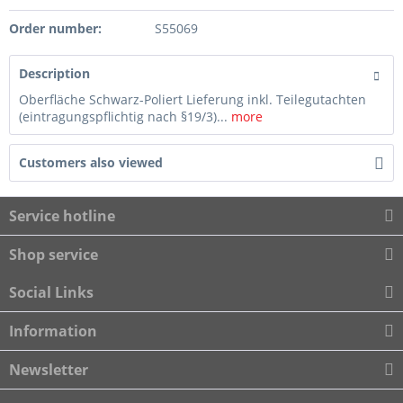
Order number:
S55069
Description
Oberfläche Schwarz-Poliert Lieferung inkl. Teilegutachten
(eintragungspflichtig nach §19/3)...
more
Customers also viewed
Service hotline
Shop service
Social Links
Information
Newsletter