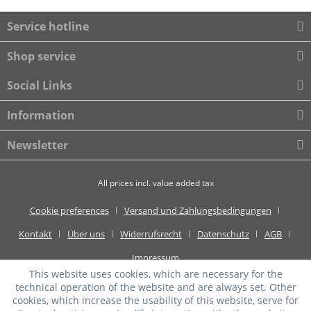
Service hotline
Shop service
Social Links
Information
Newsletter
All prices incl. value added tax
Cookie preferences
Versand und Zahlungsbedingungen
Kontakt
Über uns
Widerrufsrecht
Datenschutz
AGB
Impressum
This website uses cookies, which are necessary for the
technical operation of the website and are always set. Other
cookies, which increase the usability of this website, serve for