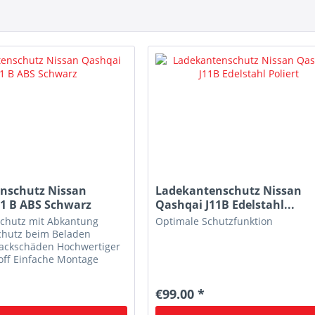
nschutz Nissan
Ladekantenschutz Nissan
11 B ABS Schwarz
Qashqai J11B Edelstahl...
chutz mit Abkantung
Optimale Schutzfunktion
chutz beim Beladen
Lackschäden Hochwertiger
off Einfache Montage
kl. Montagematerial
€99.00 *