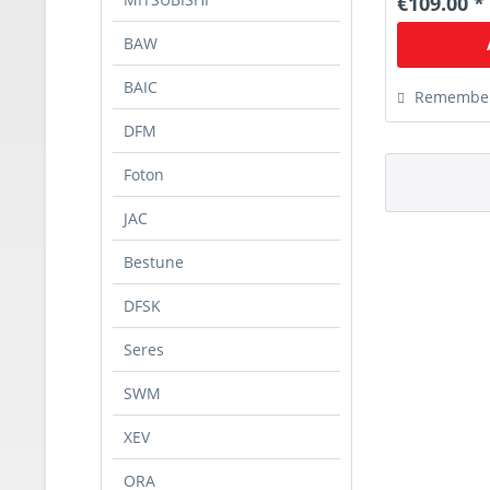
€109.00 *
BAW
BAIC
Remembe
DFM
Foton
JAC
Bestune
DFSK
Seres
SWM
XEV
ORA