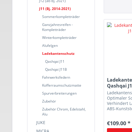
J12 (ab Bj. 2021)
J11 (Bj. 2014-2021)
Sommerkompletträder
Ganzjahresreifen -
Kompletträder
Winterkompletträder
Alufelgen
Ladekantenschutz
Qashqai J11
Qashqai J11B
Fahrwerksfedern
Ladekante
Qashqai J
Kofferraumschutzmatte
Ladekantens
Spurverbreiterungen
Optimaler S
Zubehör
Verhindert 
ABS-Kunstst
Zubehör Chrom, Edelstahl,
Lieferung in
Alu
JUKE
€109.00 *
MICRA