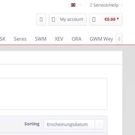
Service/Help
english
My account
€0.00 *
SK
Seres
SWM
XEV
ORA
GWM Wey
RENA

Sorting