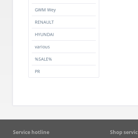
GWM Wey
RENAULT
HYUNDAI
various
%SALE%
PR
Service hotline
Shop servic