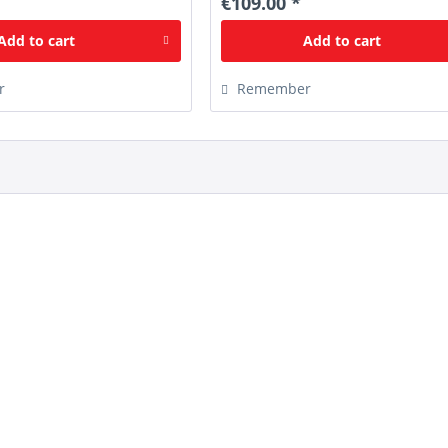
€109.00 *
Add to
cart
Add to
cart
r
Remember