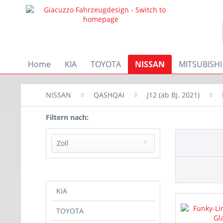
Home
KIA
TOYOTA
NISSAN
MITSUBISHI
NISSAN
QASHQAI
J12 (ab Bj. 2021)
Filtern nach:
Zoll
8x19
8,5x19
KIA
7,5x19
TOYOTA