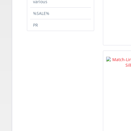
various
%SALE%
PR