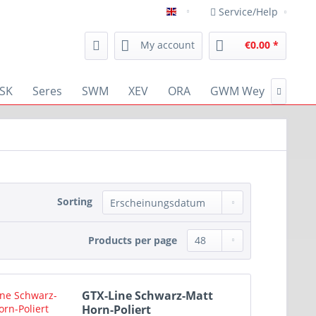
Service/Help
english
My account
€0.00 *
SK
Seres
SWM
XEV
ORA
GWM Wey
RENA

Sorting
Products per page
GTX-Line Schwarz-Matt
Horn-Poliert