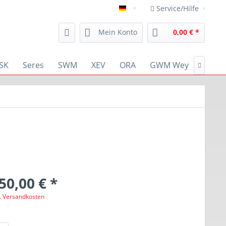
Service/Hilfe
deutsch
Mein Konto
0,00 € *
SK
Seres
SWM
XEV
ORA
GWM Wey
RENA

50,00 € *
l. Versandkosten