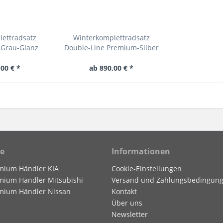
lettradsatz
Winterkomplettradsatz
 Grau-Glanz
Double-Line Premium-Silber
00 € *
ab 890,00 € *
ce
Informationen
mium Händler KIA
Cookie-Einstellungen
mium Händler Mitsubishi
Versand und Zahlungsbedingun
mium Händler Nissan
Kontakt
Über uns
Newsletter