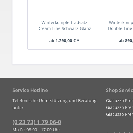
Winterkomplettradsatz
Winterkomp
Dream-Line Schwarz-Glanz
Double-Line
ab 1.290,00 € *
ab 890,
Service Hotline
Shop Servi
Telefonische Unterstützung und Beratung
Giacuzzo Pre
Giacuzzo Pre
unter:
Giacuzzo Pre
(0 23 73) 1 79 06-0
Mo-Fr: 08:00 - 17:00 Uhr