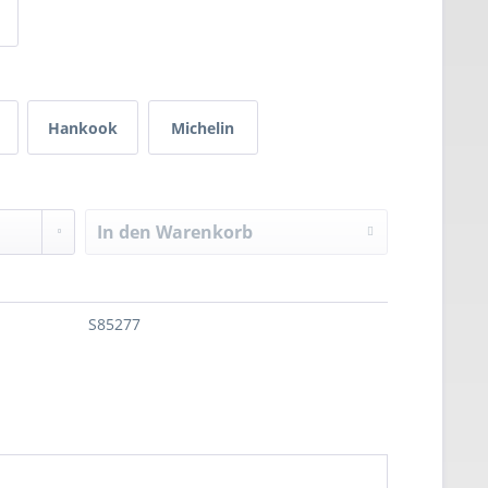
Hankook
Michelin
In den
Warenkorb
S85277