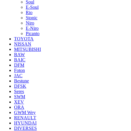
Soul
E-Soul
Rio
Stonic
Niro
E-Niro
Picanto
TOYOTA
NISSAN
MITSUBISHI
BAW
BAIC
DFM
Foton
JAC
Bestune
DFSK
Seres
SWM
XEV
ORA
GWM Wey
RENAULT
HYUNDAI
DIVERSES