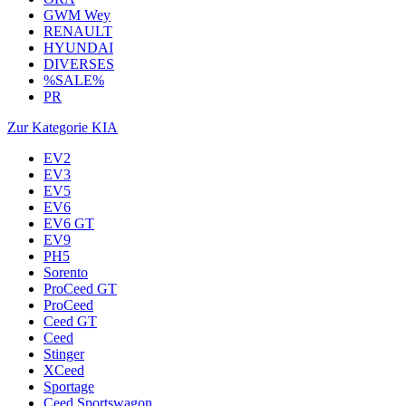
GWM Wey
RENAULT
HYUNDAI
DIVERSES
%SALE%
PR
Zur Kategorie KIA
EV2
EV3
EV5
EV6
EV6 GT
EV9
PH5
Sorento
ProCeed GT
ProCeed
Ceed GT
Ceed
Stinger
XCeed
Sportage
Ceed Sportswagon