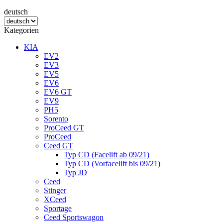
deutsch
Kategorien
KIA
EV2
EV3
EV5
EV6
EV6 GT
EV9
PH5
Sorento
ProCeed GT
ProCeed
Ceed GT
Typ CD (Facelift ab 09/21)
Typ CD (Vorfacelift bis 09/21)
Typ JD
Ceed
Stinger
XCeed
Sportage
Ceed Sportswagon