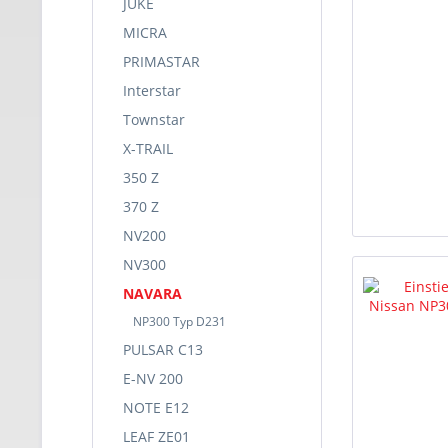
JUKE
MICRA
PRIMASTAR
Interstar
Townstar
X-TRAIL
350 Z
370 Z
NV200
NV300
NAVARA
NP300 Typ D231
PULSAR C13
E-NV 200
NOTE E12
LEAF ZE01