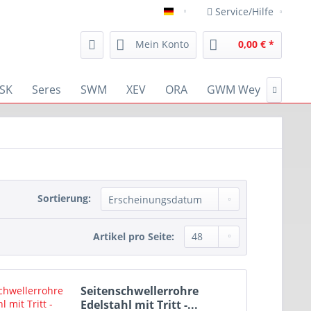
Service/Hilfe
deutsch
Mein Konto
0,00 € *
SK
Seres
SWM
XEV
ORA
GWM Wey
RENA

Sortierung:
Artikel pro Seite:
Seitenschwellerrohre
Edelstahl mit Tritt -...