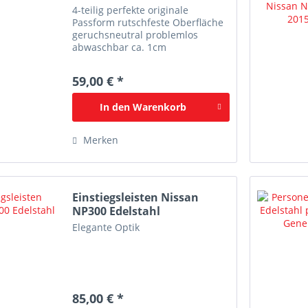
4-teilig perfekte originale
Passform rutschfeste Oberfläche
geruchsneutral problemlos
abwaschbar ca. 1cm
umlaufender hoher Rand
Noppenspikes an der Unterseite
59,00 € *
für sicheren Halt
In den
Warenkorb
Merken
Einstiegsleisten Nissan
NP300 Edelstahl
Elegante Optik
85,00 € *