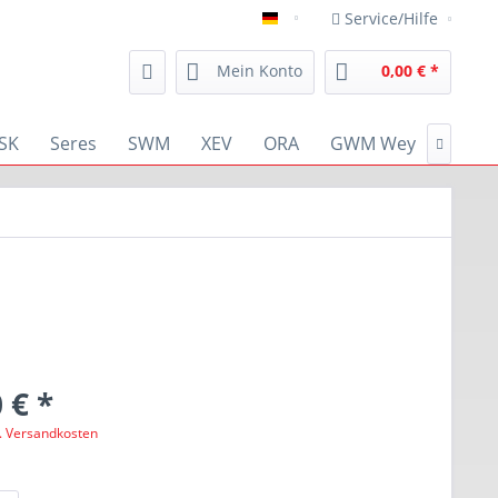
Service/Hilfe
deutsch
Mein Konto
0,00 € *
SK
Seres
SWM
XEV
ORA
GWM Wey
RENA

 € *
l. Versandkosten