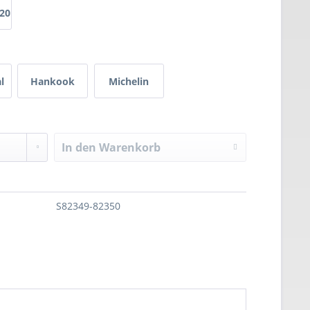
x20
l
Hankook
Michelin
In den
Warenkorb
S82349-82350