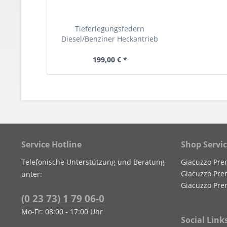
Tieferlegungsfedern
Diesel/Benziner Heckantrieb
199,00 € *
Service Hotline
Shop Servi
Telefonische Unterstützung und Beratung
Giacuzzo Pre
Giacuzzo Pre
unter:
Giacuzzo Pre
(0 23 73) 1 79 06-0
Mo-Fr: 08:00 - 17:00 Uhr
Social Link