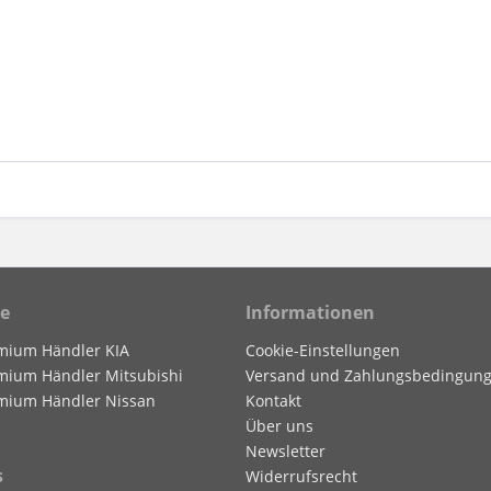
ce
Informationen
mium Händler KIA
Cookie-Einstellungen
mium Händler Mitsubishi
Versand und Zahlungsbedingun
mium Händler Nissan
Kontakt
Über uns
Newsletter
s
Widerrufsrecht