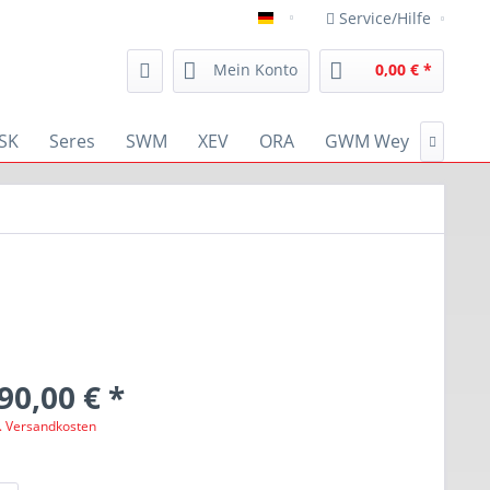
Service/Hilfe
deutsch
Mein Konto
0,00 € *
SK
Seres
SWM
XEV
ORA
GWM Wey
RENA

90,00 € *
l. Versandkosten