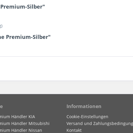
 Premium-Silber"
g)
ne Premium-Silber"
ce
Informationen
mium Händler KIA
Cookie-Einstellungen
mium Händler Mitsubishi
Versand und Zahlungsbedingun
mium Händler Nissan
Kontakt