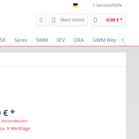
Service/Hilfe
deutsch
Mein Konto
0,00 € *
SK
Seres
SWM
XEV
ORA
GWM Wey
RENA

 € *
l. Versandkosten
 ca. 8 Werktage