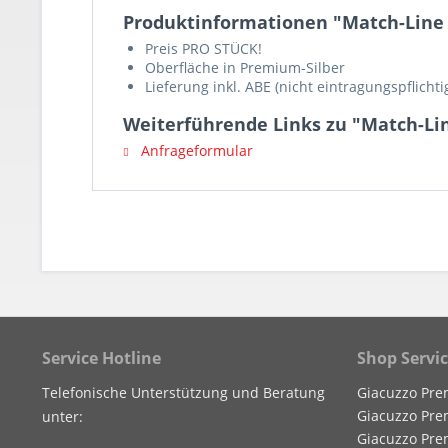
Produktinformationen "Match-Line
Preis PRO STÜCK!
Oberfläche in Premium-Silber
Lieferung inkl. ABE (nicht eintragungspflichti
Weiterführende Links zu "Match-Li
Anfrageformular
Service Hotline
Shop Servi
Telefonische Unterstützung und Beratung
Giacuzzo Pre
Giacuzzo Pre
unter:
Giacuzzo Pre