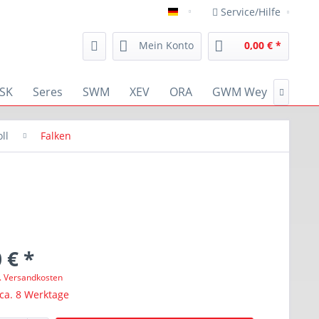
Service/Hilfe
deutsch
Mein Konto
0,00 € *
SK
Seres
SWM
XEV
ORA
GWM Wey
RENA

ll
Falken
 € *
l. Versandkosten
 ca. 8 Werktage