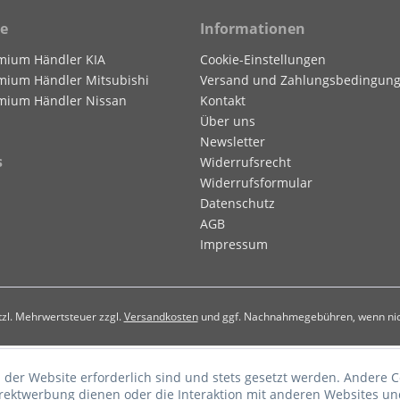
ce
Informationen
mium Händler KIA
Cookie-Einstellungen
mium Händler Mitsubishi
Versand und Zahlungsbedingun
mium Händler Nissan
Kontakt
Über uns
Newsletter
s
Widerrufsrecht
Widerrufsformular
Datenschutz
AGB
Impressum
etzl. Mehrwertsteuer zzgl.
Versandkosten
und ggf. Nachnahmegebühren, wenn nic
 der Website erforderlich sind und stets gesetzt werden. Andere C
irektwerbung dienen oder die Interaktion mit anderen Websites un