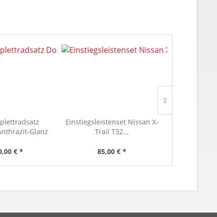
lettradsatz
Einstiegsleistenset Nissan X-
Spurverbre
Anthrazit-Glanz
Trail T32...
pro
0,00 € *
85,00 € *
285