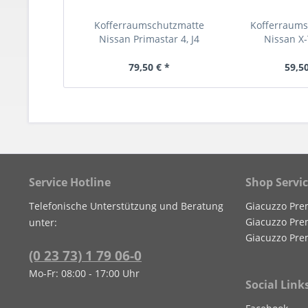
Kofferraumschutzmatte
Kofferraum
Nissan Primastar 4, J4
Nissan X-
79,50 € *
59,50
Service Hotline
Shop Servi
Telefonische Unterstützung und Beratung
Giacuzzo Pre
Giacuzzo Pre
unter:
Giacuzzo Pre
(0 23 73) 1 79 06-0
Mo-Fr: 08:00 - 17:00 Uhr
Social Link