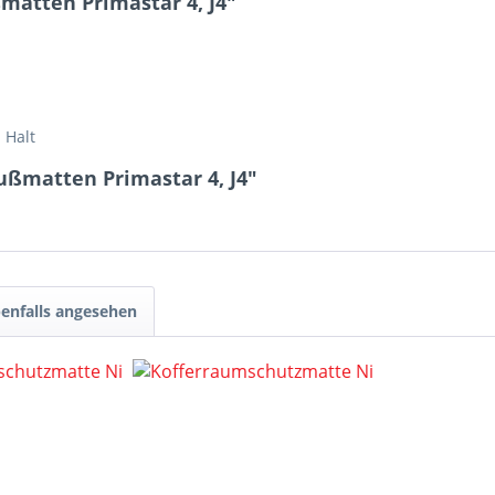
atten Primastar 4, J4"
 Halt
ßmatten Primastar 4, J4"
enfalls angesehen