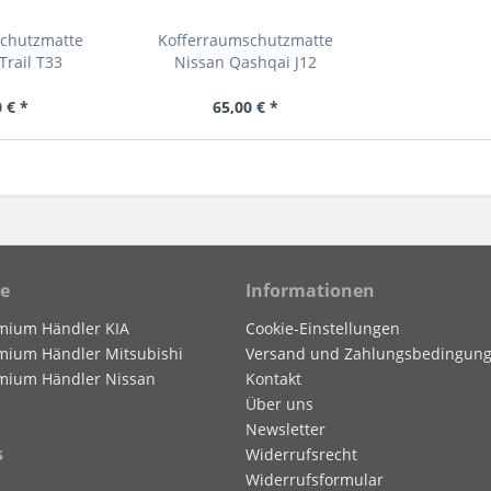
schutzmatte
Kofferraumschutzmatte
Trail T33
Nissan Qashqai J12
 € *
65,00 € *
ce
Informationen
mium Händler KIA
Cookie-Einstellungen
mium Händler Mitsubishi
Versand und Zahlungsbedingun
mium Händler Nissan
Kontakt
Über uns
Newsletter
s
Widerrufsrecht
Widerrufsformular