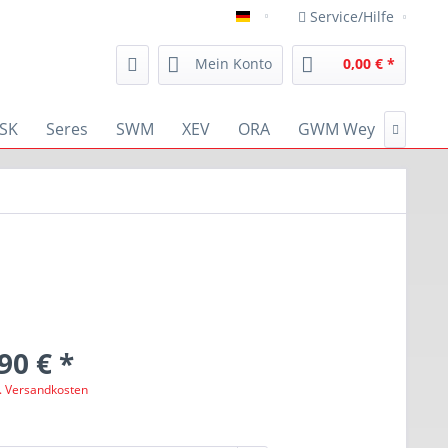
Service/Hilfe
deutsch
Mein Konto
0,00 € *
SK
Seres
SWM
XEV
ORA
GWM Wey
RENA

90 € *
l. Versandkosten