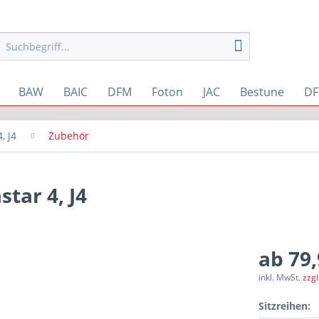
BAW
BAIC
DFM
Foton
JAC
Bestune
DF
4, J4
Zubehör
ar 4, J4
ab 79,
inkl. MwSt.
zzg
Sitzreihen: