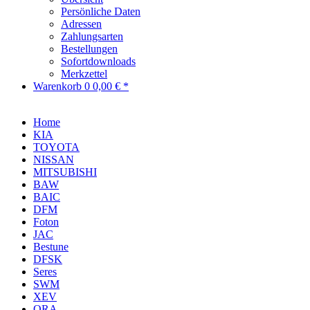
Persönliche Daten
Adressen
Zahlungsarten
Bestellungen
Sofortdownloads
Merkzettel
Warenkorb
0
0,00 € *
Home
KIA
TOYOTA
NISSAN
MITSUBISHI
BAW
BAIC
DFM
Foton
JAC
Bestune
DFSK
Seres
SWM
XEV
ORA