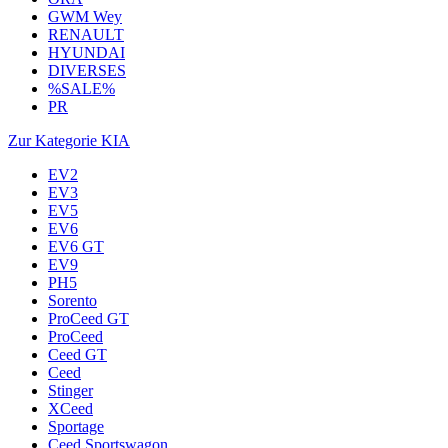
GWM Wey
RENAULT
HYUNDAI
DIVERSES
%SALE%
PR
Zur Kategorie KIA
EV2
EV3
EV5
EV6
EV6 GT
EV9
PH5
Sorento
ProCeed GT
ProCeed
Ceed GT
Ceed
Stinger
XCeed
Sportage
Ceed Sportswagon