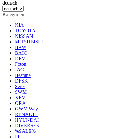
deutsch
Kategorien
KIA
TOYOTA
NISSAN
MITSUBISHI
BAW
BAIC
DFM
Foton
JAC
Bestune
DFSK
Seres
SWM
XEV
ORA
GWM Wey
RENAULT
HYUNDAI
DIVERSES
%SALE%
PR