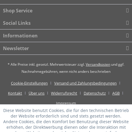
Shop Service
Social Links
Informationen
Newsletter
* Alle Preise inkl. gesetzl. Mehrwertsteuer zzgl.
Versandkosten
und ggf.
Nachnahmegebühren, wenn nicht anders beschrieben
Cookie-Einstellungen
Versand und Zahlungsbedingungen
Kontakt
Über uns
Widerrufsrecht
Datenschutz
AGB
Impressum
Diese Website benutzt Cookies, die für den technischen Betrieb
der Website erforderlich sind und stets gesetzt werden.
Andere Cookies, die den Komfort bei Benutzung dieser Website
erhöhen, der Direktwerbung dienen oder die Interaktion mit