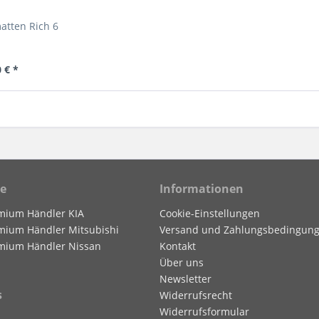
tten Rich 6
 € *
ce
Informationen
mium Händler KIA
Cookie-Einstellungen
mium Händler Mitsubishi
Versand und Zahlungsbedingun
mium Händler Nissan
Kontakt
Über uns
Newsletter
s
Widerrufsrecht
Widerrufsformular