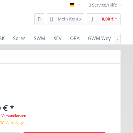
Service/Hilfe
deutsch
Mein Konto
0,00 € *
SK
Seres
SWM
XEV
ORA
GWM Wey
RENA

 € *
l. Versandkosten
 50 Werktage