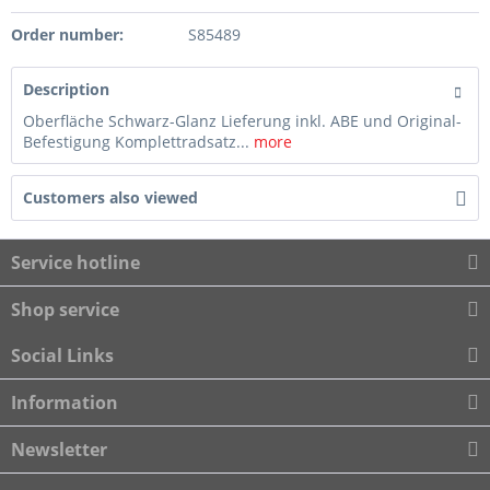
Order number:
S85489
Description
Oberfläche Schwarz-Glanz Lieferung inkl. ABE und Original-
Befestigung Komplettradsatz...
more
Customers also viewed
Service hotline
Shop service
Social Links
Information
Newsletter