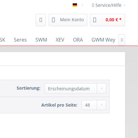
Service/Hilfe
deutsch
Mein Konto
0,00 € *
SK
Seres
SWM
XEV
ORA
GWM Wey
RENA

Sortierung:
Artikel pro Seite: