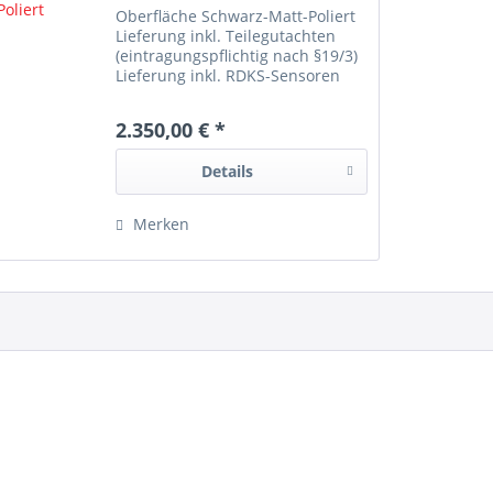
Oberfläche Schwarz-Matt-Poliert
Lieferung inkl. Teilegutachten
(eintragungspflichtig nach §19/3)
Lieferung inkl. RDKS-Sensoren
Zubehör-Befestigung verwenden
Komplettradsatz Varianten 8x18
2.350,00 € *
265/70R18 (116R) Bridgestone
Blizzak DM V3 M&S
Details
Merken