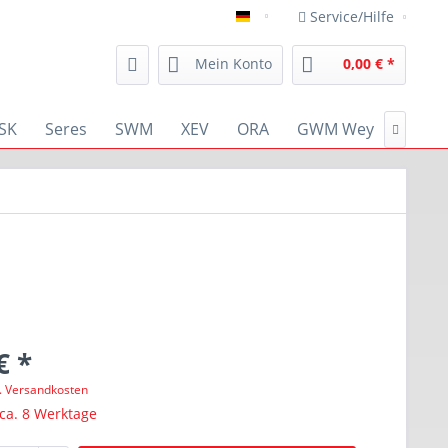
Service/Hilfe
deutsch
Mein Konto
0,00 € *
SK
Seres
SWM
XEV
ORA
GWM Wey
RENA

€ *
l. Versandkosten
 ca. 8 Werktage