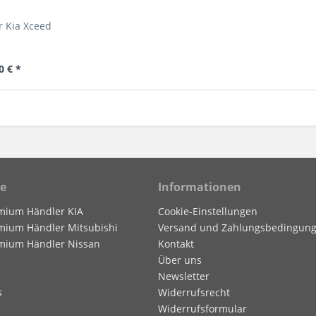
r Kia Xceed
0 € *
ce
Informationen
mium Händler KIA
Cookie-Einstellungen
mium Händler Mitsubishi
Versand und Zahlungsbedingun
mium Händler Nissan
Kontakt
Über uns
Newsletter
s
Widerrufsrecht
Widerrufsformular