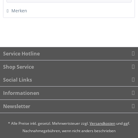
(88Y) Michelin FK510 8x19 225/35R19 (88Y) Hankook V12
Evo2
Merken
Service Hotline
Shop Service
Social Links
Informationen
Newsletter
* Alle Preise inkl. gesetzl. Mehrwertsteuer zzgl.
Versandkosten
und ggf.
Nachnahmegebühren, wenn nicht anders beschrieben