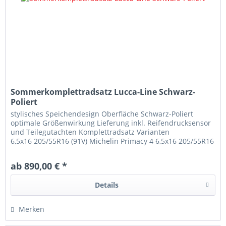
Sommerkomplettradsatz Lucca-Line Schwarz-
Poliert
stylisches Speichendesign Oberfläche Schwarz-Poliert
optimale Größenwirkung Lieferung inkl. Reifendrucksensor
und Teilegutachten Komplettradsatz Varianten
6,5x16 205/55R16 (91V) Michelin Primacy 4 6,5x16 205/55R16
(91V) Hausmarke Sumitomo BC100 7,5x17 225/45ZR17 (94W)
Michelin Pilot Sport 4 7,5x17 225/45R17 (94W) Hausmarke
ab 890,00 € *
Sumitomo BC100 8x18 225/40R18 (92W) Michelin Pilot Sport
4 8x18 225/40R18 (92W) Hausmarke Sumitomo BC100
Details
8x19 225/35R19 (88Y) Hankook V12 Evo2 8x19 225/35R19
(88Y) Michelin Pilot 4S 8x19 225/35R19 (88Y) Laufenn S-Fit
EQ LK01
Merken