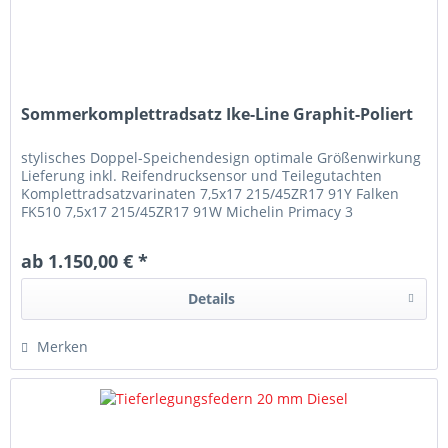
Sommerkomplettradsatz Ike-Line Graphit-Poliert
stylisches Doppel-Speichendesign optimale Größenwirkung
Lieferung inkl. Reifendrucksensor und Teilegutachten
Komplettradsatzvarinaten 7,5x17 215/45ZR17 91Y Falken
FK510 7,5x17 215/45ZR17 91W Michelin Primacy 3
8x18 225/40ZR18 92Y Falken FK510 8x18 225/40ZR18
92W Michelin Pilot Sport 4 8,x19 225/35ZR19 (88Y) Falken
ab 1.150,00 € *
FK510 8,x19 225/35ZR19 (88Y) Michelin Pilot Sport 4S
Details
Merken