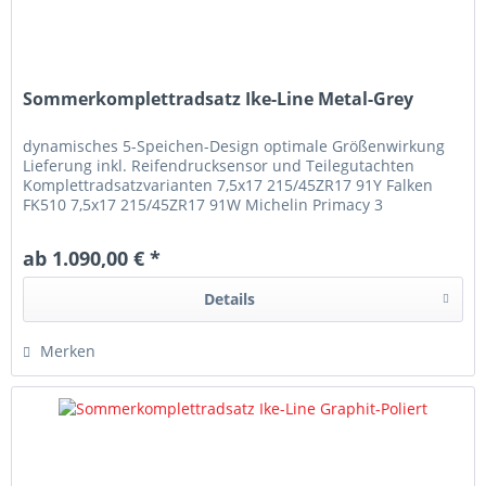
Sommerkomplettradsatz Ike-Line Metal-Grey
dynamisches 5-Speichen-Design optimale Größenwirkung
Lieferung inkl. Reifendrucksensor und Teilegutachten
Komplettradsatzvarianten 7,5x17 215/45ZR17 91Y Falken
FK510 7,5x17 215/45ZR17 91W Michelin Primacy 3
8x18 225/40R18 ZR18 92Y Falken FK510 8x18 225/40R18
ZR18 92W Michelin Pilot Sport 4 8,x19 225/35ZR19 (88Y)
ab 1.090,00 € *
Falken FK510 8,x19 225/35ZR19 (88Y) Michelin Pilot Sport 4S
Details
Merken