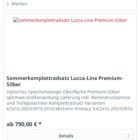
Merken
Sommerkomplettradsatz Lucca-Line Premium-
Silber
stylisches Speichendesign Oberfläche Premium-Silber
optimale Größenwirkung Lieferung inkl. Reifendrucksensor
und Teilegutachten Komplettradsatz Varianten
6,5x16 205/55R16 (91V) Michelin Primacy 4 6,5x16 205/55R16
(91V) Hausmarke Sumitomo BC100 7,5x17 225/45ZR17 (94W)
Michelin Pilot Sport 4 7,5x17 225/45R17 (94W) Hausmarke
ab 790,00 € *
Sumitomo BC100 8x18 225/40R18 (92W) Michelin Pilot Sport
4 8x18 225/40R18 (92W) Hausmarke Sumitomo BC100
Details
8x19 225/35R19 (88Y) Laufenn S-Fit EQ LK01 8x19 225/35R19