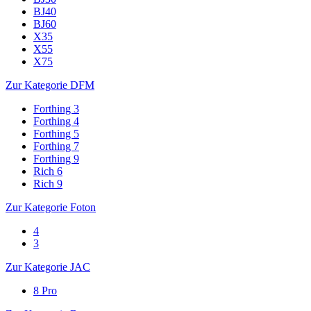
BJ40
BJ60
X35
X55
X75
Zur Kategorie DFM
Forthing 3
Forthing 4
Forthing 5
Forthing 7
Forthing 9
Rich 6
Rich 9
Zur Kategorie Foton
4
3
Zur Kategorie JAC
8 Pro