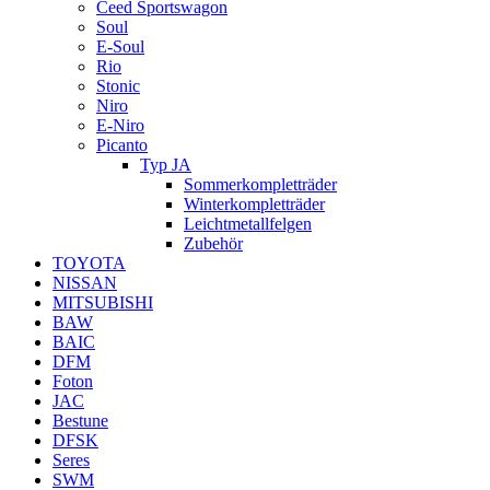
Ceed Sportswagon
Soul
E-Soul
Rio
Stonic
Niro
E-Niro
Picanto
Typ JA
Sommerkompletträder
Winterkompletträder
Leichtmetallfelgen
Zubehör
TOYOTA
NISSAN
MITSUBISHI
BAW
BAIC
DFM
Foton
JAC
Bestune
DFSK
Seres
SWM