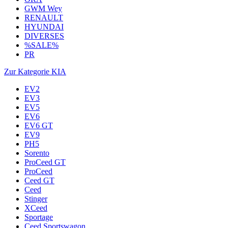
GWM Wey
RENAULT
HYUNDAI
DIVERSES
%SALE%
PR
Zur Kategorie KIA
EV2
EV3
EV5
EV6
EV6 GT
EV9
PH5
Sorento
ProCeed GT
ProCeed
Ceed GT
Ceed
Stinger
XCeed
Sportage
Ceed Sportswagon