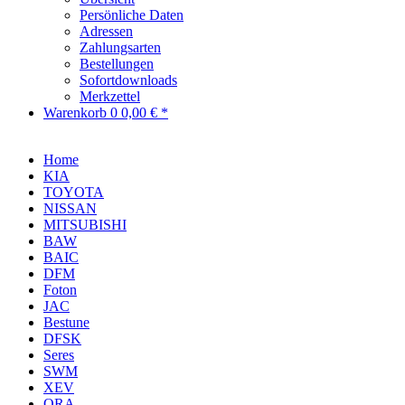
Persönliche Daten
Adressen
Zahlungsarten
Bestellungen
Sofortdownloads
Merkzettel
Warenkorb
0
0,00 € *
Home
KIA
TOYOTA
NISSAN
MITSUBISHI
BAW
BAIC
DFM
Foton
JAC
Bestune
DFSK
Seres
SWM
XEV
ORA