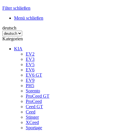
Filter schließen
Menü schließen
deutsch
Kategorien
KIA
EV2
EV3
EV5
EV6
EV6 GT
EV9
PH5
Sorento
ProCeed GT
ProCeed
Ceed GT
Ceed
Stinger
XCeed
Sportage