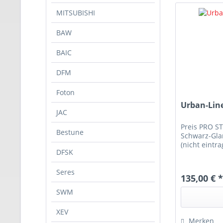
MITSUBISHI
BAW
BAIC
DFM
Foton
Urban-Lin
JAC
Preis PRO S
Bestune
Schwarz-Glan
(nicht eintra
DFSK
Seres
135,00 € 
SWM
XEV
Merken