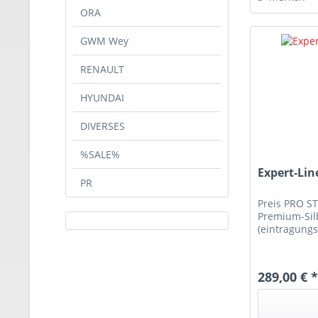
ORA
GWM Wey
RENAULT
HYUNDAI
DIVERSES
%SALE%
Expert-Lin
PR
Preis PRO S
Premium-Silb
(eintragungs
289,00 € 