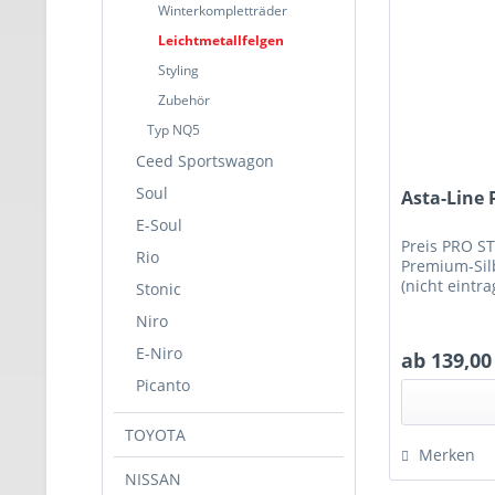
Winterkompletträder
Leichtmetallfelgen
Styling
Zubehör
Typ NQ5
Ceed Sportswagon
Soul
Asta-Line 
E-Soul
Preis PRO S
Rio
Premium-Silb
(nicht eintra
Stonic
Niro
E-Niro
ab 139,00
Picanto
TOYOTA
Merken
NISSAN