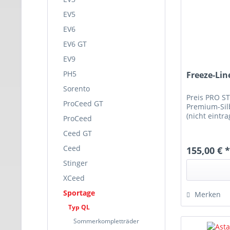
7,5x19
EV5
8x20
EV6
9x20
EV6 GT
7x19
EV9
PH5
Freeze-Lin
Sorento
Preis PRO S
ProCeed GT
Premium-Silb
(nicht eintra
ProCeed
Ceed GT
Ceed
155,00 € 
Stinger
XCeed
Sportage
Merken
Typ QL
Sommerkompletträder