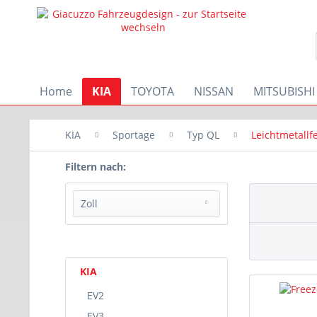
Home
KIA
TOYOTA
NISSAN
MITSUBISHI
KIA
Sportage
Typ QL
Leichtmetallf
Filtern nach:
Zoll
6,5x16
7x17
KIA
8x18
8x19
EV2
7,5x18
EV3