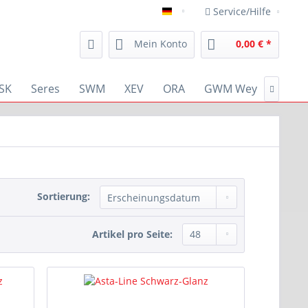
Service/Hilfe
deutsch
Mein Konto
0,00 € *
SK
Seres
SWM
XEV
ORA
GWM Wey
RENA

Sortierung:
Artikel pro Seite: