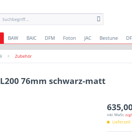
BAW
BAIC
DFM
Foton
JAC
Bestune
DF
9
Zubehör
i L200 76mm schwarz-matt
635,00
inkl. MwSt.
zzg
Lieferzeit