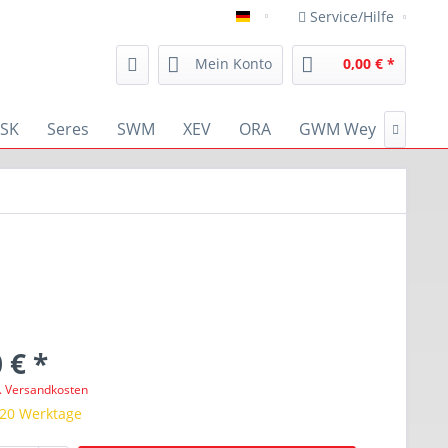
Service/Hilfe
deutsch
Mein Konto
0,00 € *
SK
Seres
SWM
XEV
ORA
GWM Wey
RENA

 € *
l. Versandkosten
 20 Werktage