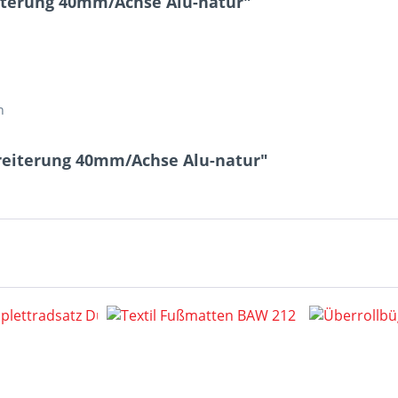
iterung 40mm/Achse Alu-natur"
n
reiterung 40mm/Achse Alu-natur"