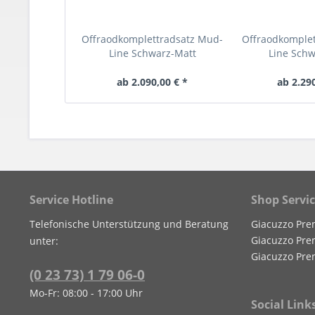
Offraodkomplettradsatz Mud-
Offraodkomplet
Line Schwarz-Matt
Line Sch
ab 2.090,00 € *
ab 2.290
Service Hotline
Shop Servi
Telefonische Unterstützung und Beratung
Giacuzzo Pre
Giacuzzo Pre
unter:
Giacuzzo Pre
(0 23 73) 1 79 06-0
Mo-Fr: 08:00 - 17:00 Uhr
Social Link