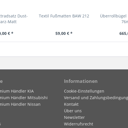
tradsatz Dust-
Textil Fußmatten BAW 212
Überrollbügel
warz-Matt
76m
,00 € *
59,00 € *
665,
ce
Informationen
mium Händler KIA
Cookie-Einstellungen
mium Händler Mitsubishi
Versand und Zahlungsbedingun
mium Händler Nissan
Kontakt
Über uns
Newsletter
s
Widerrufsrecht