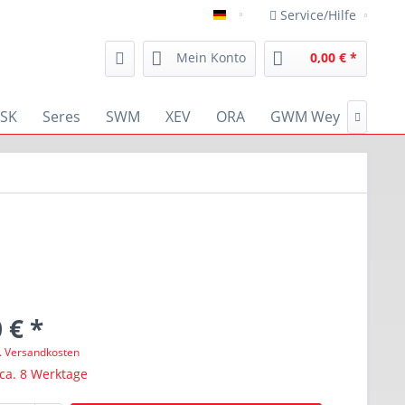
Service/Hilfe
deutsch
Mein Konto
0,00 € *
SK
Seres
SWM
XEV
ORA
GWM Wey
RENA

 € *
l. Versandkosten
 ca. 8 Werktage