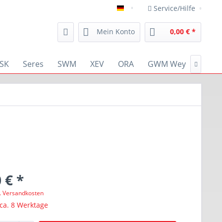
Service/Hilfe
deutsch
Mein Konto
0,00 € *
SK
Seres
SWM
XEV
ORA
GWM Wey
RENA

 € *
l. Versandkosten
 ca. 8 Werktage