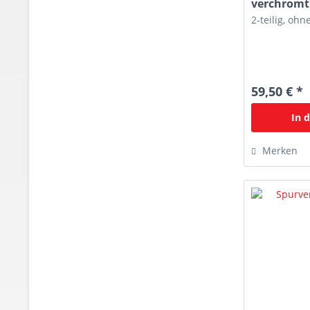
verchromt
2-teilig, oh
59,50 € *
In 
Merken