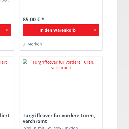
85,00 € *
In den
Warenkorb
Merken
liert
Türgriffcover für vordere Türen,
verchromt
2-teilig, mit Keyless-Funktion