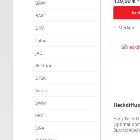
129,00 € 
BAW
In 
BAIC
Merken
DFM
Foton
JAC
Bestune
DFSK
Seres
SWM
Heckdiffu
XEV
High Tech-O
Optimal Kom
ORA
Sportendsch