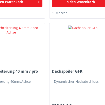
den
Warenkorb
In den
Warenkorb
Merken
eiterung 40 mm / pro
Dachspoiler GFK
iterung 40mm/Achse
- Dynamischer Heckabschluss