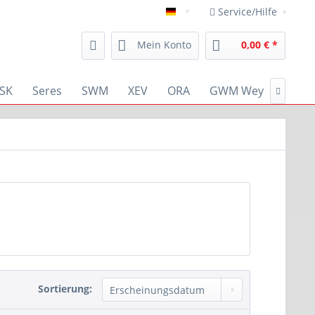
Service/Hilfe
deutsch
Mein Konto
0,00 € *
SK
Seres
SWM
XEV
ORA
GWM Wey
RENA

Sortierung: