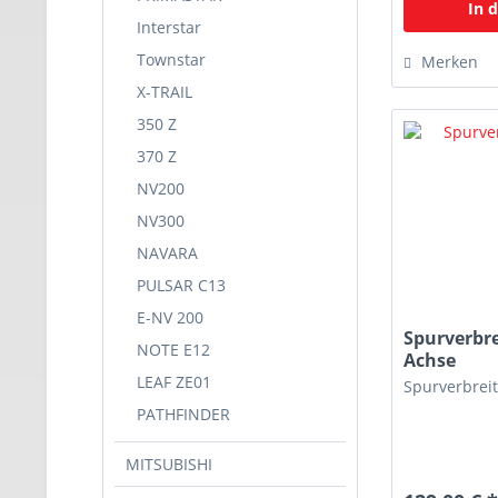
In 
Interstar
Townstar
Merken
X-TRAIL
350 Z
370 Z
NV200
NV300
NAVARA
PULSAR C13
E-NV 200
Spurverbr
NOTE E12
Achse
LEAF ZE01
Spurverbre
PATHFINDER
MITSUBISHI