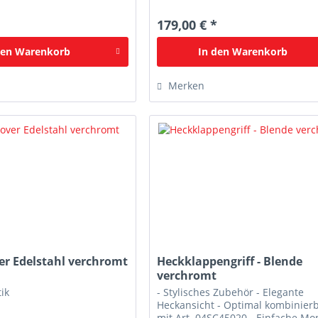
*
179,00 € *
den
Warenkorb
In den
Warenkorb
Merken
er Edelstahl verchromt
Heckklappengriff - Blende
verchromt
ik
- Stylisches Zubehör - Elegante
Heckansicht - Optimal kombinier
mit Art. 04SC45020 - Einfache Mo