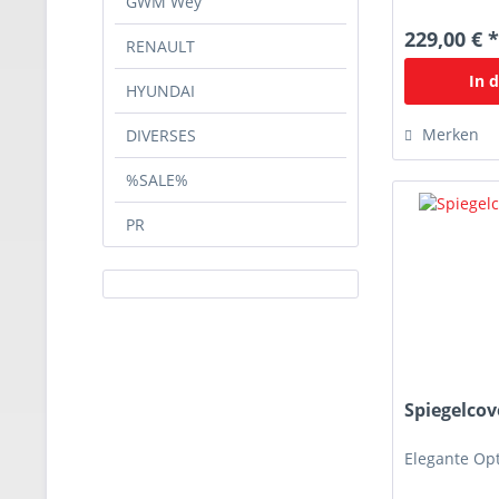
GWM Wey
229,00 € 
RENAULT
In 
HYUNDAI
Merken
DIVERSES
%SALE%
PR
Spiegelcov
Elegante Opt