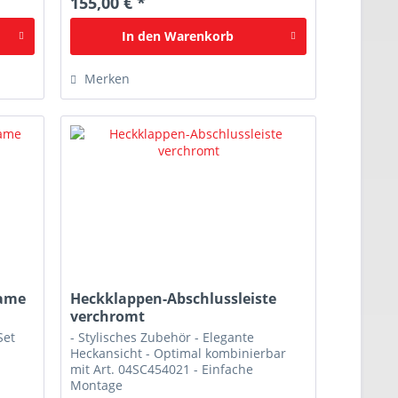
155,00 € *
In den
Warenkorb
Merken
Flame
Heckklappen-Abschlussleiste
verchromt
Set
- Stylisches Zubehör - Elegante
Heckansicht - Optimal kombinierbar
mit Art. 04SC454021 - Einfache
Montage