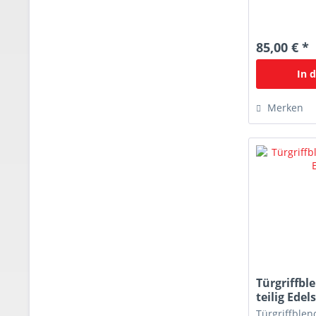
85,00 € *
In 
Merken
Türgriffbl
teilig Edels
Türgriffblend