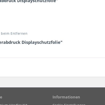
bdruck Displayschutzfolie"
e beim Entfernen
erabdruck Displayschutzfolie"
ce
Informationen