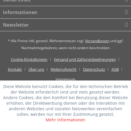
Informationen
Newsletter
* Alle Preise inkl. gesetzl. Mehrwertsteuer zzgl.
Versandkosten
und ggf.
Nachnahmegebühren, wenn nicht anders beschrieben
Cookie-Einstellungen
Versand und Zahlungsbedingungen
Kontakt
Über uns
Widerrufsrecht
Datenschutz
AGB
Impressum
Diese Website benutzt Cookies, die für den technischen Betrieb
der Website erforderlich sind und stets gesetzt werden.
Andere Cookies, die den Komfort bei Benutzung dieser Website
erhöhen, der Direktwerbung dienen oder die Interaktion mit
anderen Websites und sozialen Netzwerken vereinfachen
sollen, werden nur mit Ihrer Zustimmung gesetzt.
Mehr Informationen