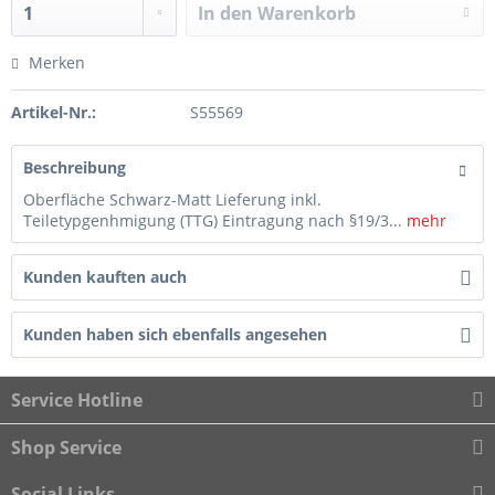
In den
Warenkorb
Merken
Artikel-Nr.:
S55569
Beschreibung
Oberfläche Schwarz-Matt Lieferung inkl.
Teiletypgenhmigung (TTG) Eintragung nach §19/3...
mehr
Kunden kauften auch
Kunden haben sich ebenfalls angesehen
Service Hotline
Shop Service
Social Links