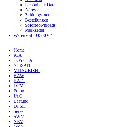
Persönliche Daten
Adressen
Zahlungsarten
Bestellungen
Sofortdownloads
Merkzettel
Warenkorb
0
0,00 € *
Home
KIA
TOYOTA
NISSAN
MITSUBISHI
BAW
BAIC
DFM
Foton
JAC
Bestune
DFSK
Seres
SWM
XEV
ORA