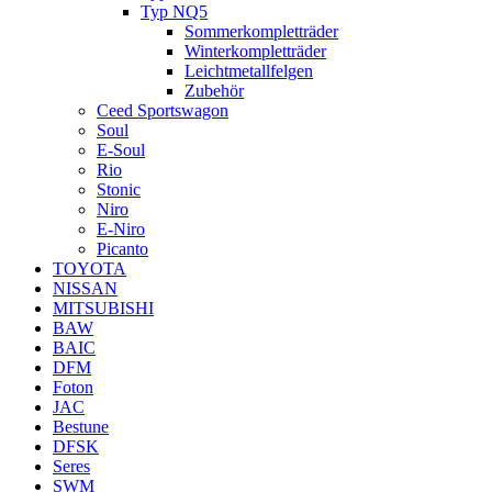
Typ NQ5
Sommerkompletträder
Winterkompletträder
Leichtmetallfelgen
Zubehör
Ceed Sportswagon
Soul
E-Soul
Rio
Stonic
Niro
E-Niro
Picanto
TOYOTA
NISSAN
MITSUBISHI
BAW
BAIC
DFM
Foton
JAC
Bestune
DFSK
Seres
SWM