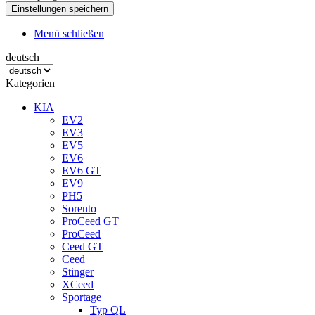
Menü schließen
deutsch
Kategorien
KIA
EV2
EV3
EV5
EV6
EV6 GT
EV9
PH5
Sorento
ProCeed GT
ProCeed
Ceed GT
Ceed
Stinger
XCeed
Sportage
Typ QL