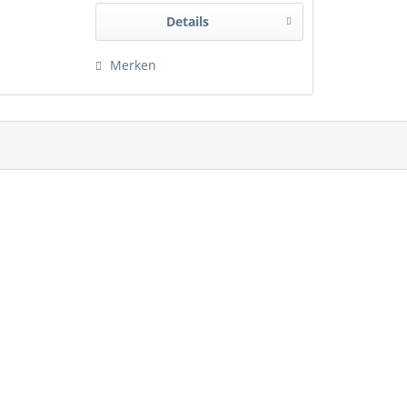
Sport 2 7,5x18 225/55R18 (98V)
Details
Yokohama V906...
Merken