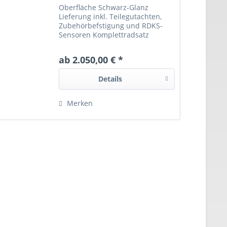
Oberfläche Schwarz-Glanz
Lieferung inkl. Teilegutachten,
Zubehörbefstigung und RDKS-
Sensoren Komplettradsatz
Varianten 8,5x18 235/50R19 (98V)
Nexen Winguard Sport 3 8,5x18
ab 2.050,00 € *
235/50R19 (98V) Hankook W340
8,5x18 235/50R19 (98V) Michelin
Details
Alpin 7
Merken