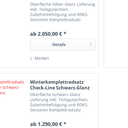
Oberfläche Silber-Glanz Lieferung
inkl. Teilegutachten,
Zubehörbefstigung und RDKS-
Sensoren Komplettradsatz
Varianten 8,5x18 235/50R19 (98V)
Nexen Winguard Sport 3 8,5x18
ab 2.050,00 € *
235/50R19 (98V) Hankook W340
8,5x18 235/50R19 (98V) Michelin
Details
Alpin 7
Merken
Winterkomplettradsatz
Check-Line Schwarz-Glanz
Oberfläche Schwarz-Glanz
Lieferung inkl. Teilegutachten,
Zubehörbefstigung und RDKS-
Sensoren Komplettradsatz
Varianten 7,5x18 225/55R18
(98V) Laufen-I-Fit 7,5x18
ab 1.290,00 € *
225/55R18 (98V) Nexen Winguard