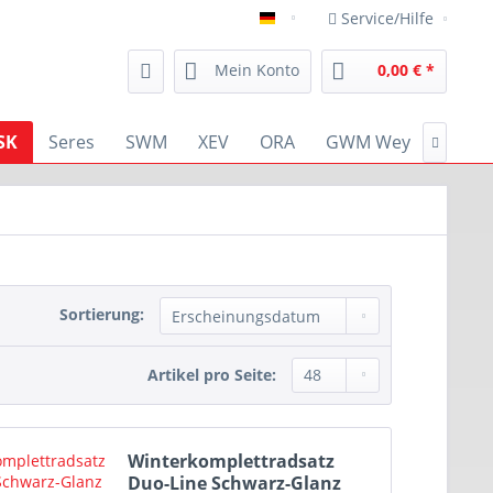
Service/Hilfe
deutsch
Mein Konto
0,00 € *
SK
Seres
SWM
XEV
ORA
GWM Wey
RENA

Sortierung:
Artikel pro Seite:
Winterkomplettradsatz
Duo-Line Schwarz-Glanz